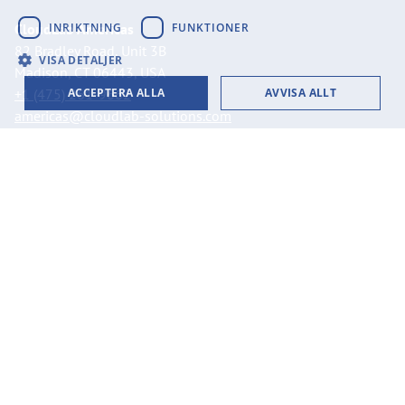
GERMAN
INRIKTNING
FUNKTIONER
CloudLab Americas
82 Bradley Road, Unit 3B
FRENCH
VISA DETALJER
Madison, CT 06443, USA
SPANISH
ACCEPTERA ALLA
AVVISA ALLT
+1 (475) 261-9662
americas@cloudlab-solutions.com
CloudLab Nordics
PO Box 3318
11273 Stockholm, Sweden
+46 8 525 199 50
nordics@cloudlab-solutions.com
Imprint
Integritetspolicy