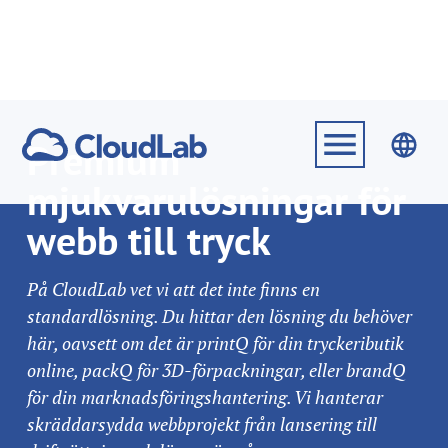
Premium
mjukvarulösningar för
webb till tryck
På CloudLab vet vi att det inte finns en
standardlösning. Du hittar den lösning du behöver
här, oavsett om det är
printQ
för din tryckeributik
online,
packQ
för 3D-förpackningar, eller
brandQ
för din marknadsföringshantering. Vi hanterar
skräddarsydda webbprojekt från lansering till