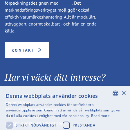
förpackningsdesignen med
packQ
. Det
brandQ
marknadsföringsverktyget möjliggör också
effektiv varumärkeshantering. Allt är modulärt,
utbyggbart, enormt skalbart - och från en enda
källa.
KONTAKT
Har vi väckt ditt intresse?
×
Denna webbplats använder cookies
CloudLab Headquarters
Gerberstrasse 1
Denna webbplats använder cookies för att förbättra
44135 Dortmund, Germany
ENGLISH
användarupplevelsen. Genom att använda vår webbplats samtycker
du till alla cookies i enlighet med vår cookiepolicy.
Read more
+49 231 6000 1717
SWEDISH
info@cloudlab-solutions.com
STRIKT NÖDVÄNDIGT
PRESTANDA
FINNISH