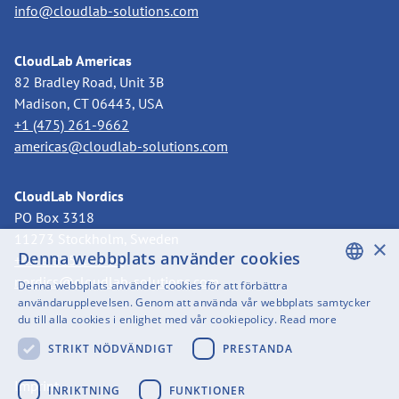
info@cloudlab-solutions.com
CloudLab Americas
82 Bradley Road, Unit 3B
Madison, CT 06443, USA
+1 (475) 261-9662
americas@cloudlab-solutions.com
CloudLab Nordics
PO Box 3318
11273 Stockholm, Sweden
×
Denna webbplats använder cookies
+46 8 525 199 50
nordics@cloudlab-solutions.com
Denna webbplats använder cookies för att förbättra
ENGLISH
användarupplevelsen. Genom att använda vår webbplats samtycker
du till alla cookies i enlighet med vår cookiepolicy.
Read more
SWEDISH
STRIKT NÖDVÄNDIGT
PRESTANDA
FINNISH
Imprint
GERMAN
INRIKTNING
FUNKTIONER