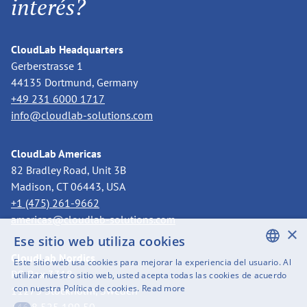
interés?
CloudLab Headquarters
Gerberstrasse 1
44135 Dortmund, Germany
+49 231 6000 1717
info@cloudlab-solutions.com
CloudLab Americas
82 Bradley Road, Unit 3B
Madison, CT 06443, USA
+1 (475) 261-9662
americas@cloudlab-solutions.com
×
Ese sitio web utiliza cookies
CloudLab Nordics
Este sitio web usa cookies para mejorar la experiencia del usuario. Al
ENGLISH
PO Box 3318
utilizar nuestro sitio web, usted acepta todas las cookies de acuerdo
con nuestra Política de cookies.
Read more
11273 Stockholm, Sweden
SWEDISH