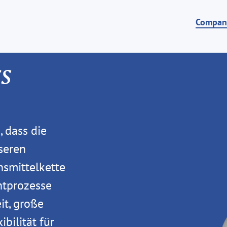
Compan
cs
 dass die
seren
smittelkette
tprozesse
it, große
bilität für