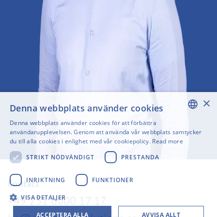
×
Denna webbplats använder cookies
Denna webbplats använder cookies för att förbättra
ENGLISH
användarupplevelsen. Genom att använda vår webbplats samtycker
du till alla cookies i enlighet med vår cookiepolicy.
Read more
SWEDISH
STRIKT NÖDVÄNDIGT
PRESTANDA
FINNISH
GERMAN
INRIKTNING
FUNKTIONER
Contact
FRENCH
+49 231 6000 17 17
VISA DETALJER
SPANISH
ACCEPTERA ALLA
AVVISA ALLT