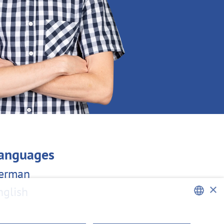
anguages
erman
×
nglish
ENGLISH