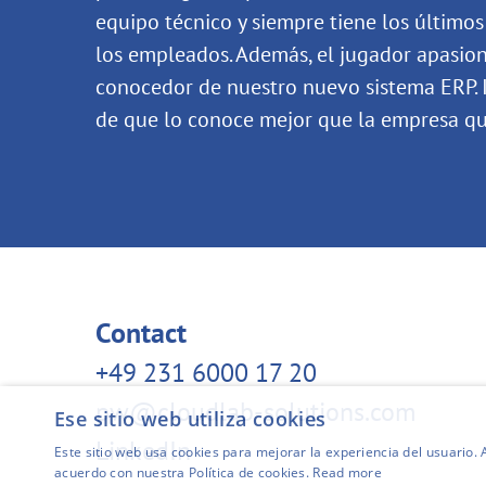
equipo técnico y siempre tiene los últimos 
los empleados. Además, el jugador apasio
conocedor de nuestro nuevo sistema ERP. 
de que lo conoce mejor que la empresa que
Contact
+49 231 6000 17 20
pw@cloudlab-solutions.com
Ese sitio web utiliza cookies
LinkedIn
Este sitio web usa cookies para mejorar la experiencia del usuario. A
acuerdo con nuestra Política de cookies.
Read more