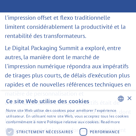
Les flux de travail et les aspects économiques de
l'impression offset et flexo traditionnelle
limitent considérablement la productivité et la
rentabilité des transformateurs.
Le Digital Packaging Summit a exploré, entre
autres, la manière dont le marché de
l'impression numérique répondra aux impératifs
de tirages plus courts, de délais d'exécution plus
rapides et de nouvelles références techniques en
matière de personnalisation et
×
Ce site Web utilise des cookies
d'individualisation. L'un des objectifs était de
fournir un aperçu stratégique de la manière dont
Notre site Web utilise des cookies pour améliorer l'expérience
ENGLISH
utilisateur. En utilisant notre site Web, vous acceptez tous les cookies
les principales entreprises des secteurs de
conformément à notre Politique relative aux cookies.
Read more
SWEDISH
l'impression et de la transformation optimisent
STRICTEMENT NÉCESSAIRES
PERFORMANCE
FINNISH