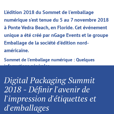
L'édition 2018 du Sommet de l'emballage
numérique s'est tenue du 5 au 7 novembre 2018
à Ponte Vedra Beach, en Floride. Cet événement
unique a été créé par nGage Events et le groupe
Emballage de la société d'édition nord-
américaine.
Sommet de l'emballage numérique : Quelques
informations générales
L'événement s'est concentré sur l'ampleur des
Digital Packaging Summit
développements actuels qui redéfinissent
2018 - Définir l'avenir de
l'avenir de l'impression d'étiquettes et
l'impression d'étiquettes et
d'emballages. Bien que les tirages diminuent et
d'emballages
que les tirages plus courts soient de plus en plus
courants, le volume global du marché augmente.