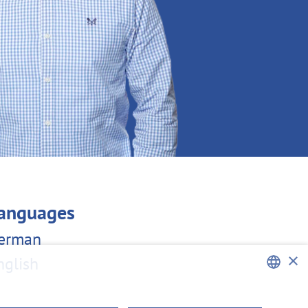
anguages
erman
×
nglish
ENGLISH