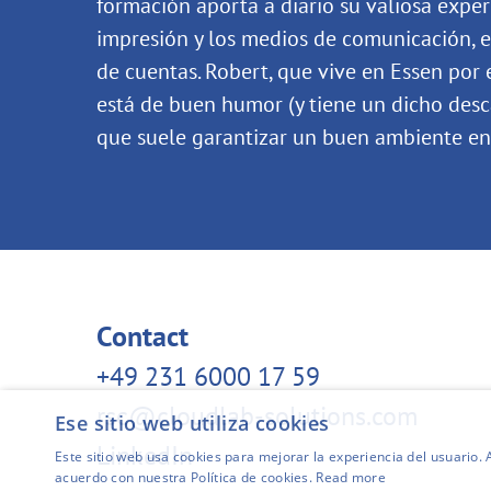
formación aporta a diario su valiosa experi
impresión y los medios de comunicación, e
de cuentas. Robert, que vive en Essen por 
está de buen humor (y tiene un dicho desca
que suele garantizar un buen ambiente en 
Contact
+49 231 6000 17 59
rsc@cloudlab-solutions.com
Ese sitio web utiliza cookies
LinkedIn
Este sitio web usa cookies para mejorar la experiencia del usuario. A
acuerdo con nuestra Política de cookies.
Read more