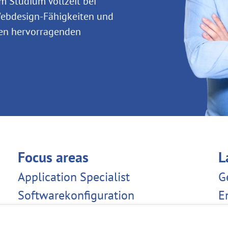
em Studium Vollzeit bei
 Webdesign-Fähigkeiten und
nen hervorragenden
Focus areas
L
Application Specialist
G
Softwarekonfiguration
E