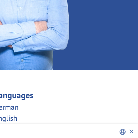
anguages
erman
nglish
×