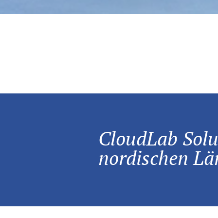
CloudLab Solutions in den
CloudLab Solu
nordischen Lä
CloudLab verstärkt seine Consultin
Sales der Produkte printQ, packQ 