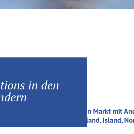
 nordischen Ländern
tions in den
ndern
g-Expertise für den nordischen Markt mit An
und brandQ in Dänemark, Finnland, Island, N