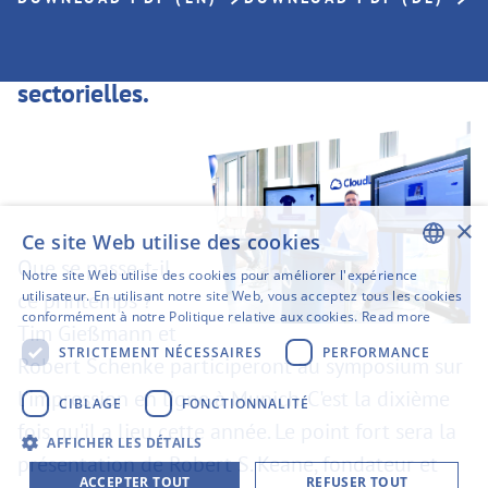
année. Nous participerons également,
une fois de plus, à plusieurs réunions
sectorielles.
×
Ce site Web utilise des cookies
Que se passe-t-il
Notre site Web utilise des cookies pour améliorer l'expérience
ENGLISH
ce printemps ?
utilisateur. En utilisant notre site Web, vous acceptez tous les cookies
conformément à notre Politique relative aux cookies.
Read more
SWEDISH
Tim Gießmann et
STRICTEMENT NÉCESSAIRES
PERFORMANCE
Robert Schenke participeront au symposium sur
FINNISH
l'impression en ligne à Munich. C'est la dixième
GERMAN
CIBLAGE
FONCTIONNALITÉ
fois qu'il a lieu cette année. Le point fort sera la
FRENCH
AFFICHER LES DÉTAILS
présentation de Robert S. Keane, fondateur et
SPANISH
ACCEPTER TOUT
REFUSER TOUT